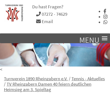
Du hast Fragen?
07272 - 74629
Email
MENU
<
Turnverein 1890 Rheinzabern e.V.
/
Tennis - Aktuelles
/
TV Rheinzabern Damen 40 feiern deutlichen
Heimsieg am 3. Spieltag