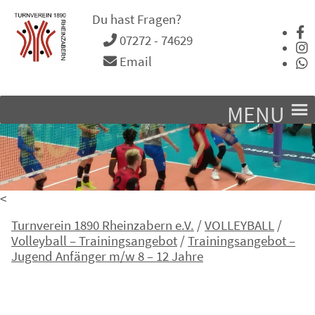
Du hast Fragen?
07272 - 74629
Email
MENU
<
Turnverein 1890 Rheinzabern e.V.
/
VOLLEYBALL
/
Volleyball – Trainingsangebot
/
Trainingsangebot –
Jugend Anfänger m/w 8 – 12 Jahre