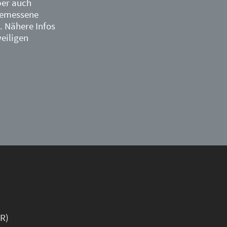
ber auch
gemessene
 Nähere Infos
weiligen
UR)