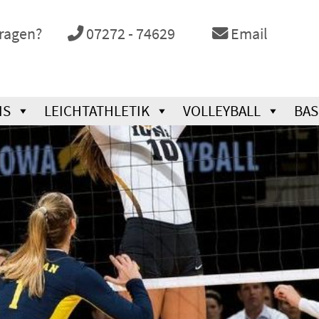
Fragen?
07272 - 74629
Email
IS
LEICHTATHLETIK
VOLLEYBALL
BAS