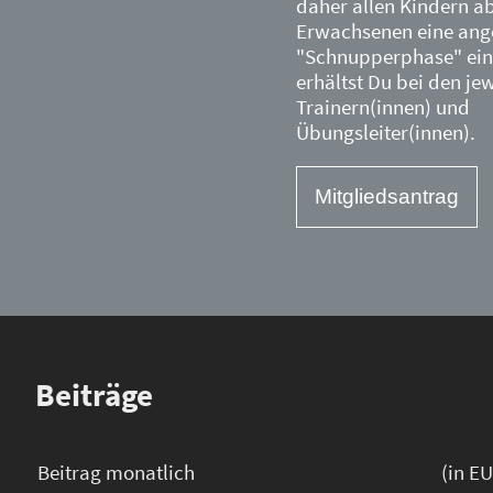
daher allen Kindern a
Erwachsenen eine an
"Schnupperphase" ein.
erhältst Du bei den je
Trainern(innen) und
Übungsleiter(innen).
Mitgliedsantrag
Beiträge
Beitrag monatlich
(in E