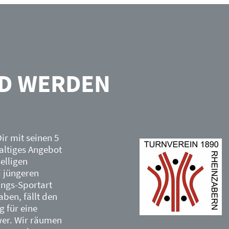
ED WERDEN
ir mit seinen 5
altiges Angebot
elligen
i jüngeren
lings-Sportart
ben, fällt den
g für eine
wer. Wir räumen