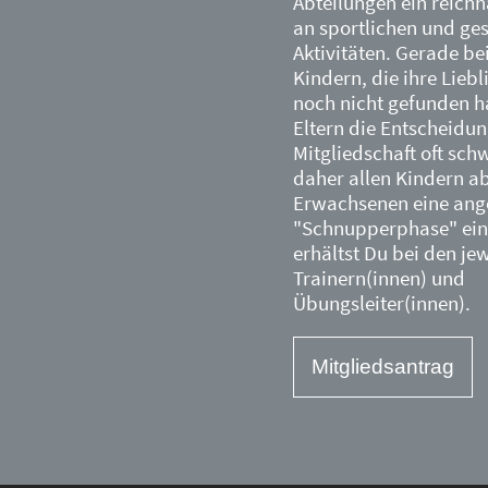
Abteilungen ein reichh
an sportlichen und ges
Aktivitäten. Gerade be
Kindern, die ihre Lieb
noch nicht gefunden ha
Eltern die Entscheidun
Mitgliedschaft oft sch
daher allen Kindern a
Erwachsenen eine an
"Schnupperphase" ein.
erhältst Du bei den je
Trainern(innen) und
Übungsleiter(innen).
Mitgliedsantrag