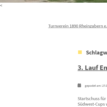
<
Turnverein 1890 Rheinzabern e.
Schlagw
3. Lauf E
gepostet am: 27.
Startschuss für
Südwest-Cups w