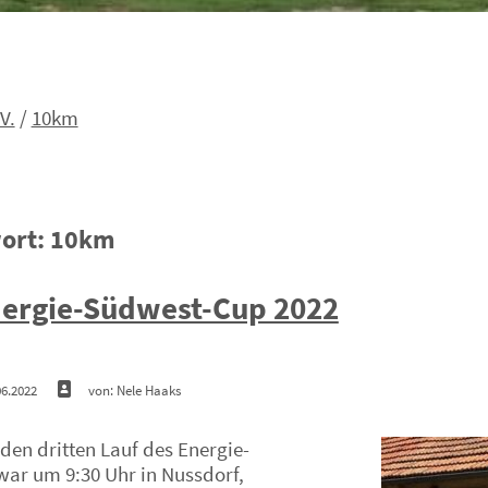
V.
/
10km
ort:
10km
nergie-Südwest-Cup 2022
06.2022
von: Nele Haaks
 den dritten Lauf des Energie-
ar um 9:30 Uhr in Nussdorf,