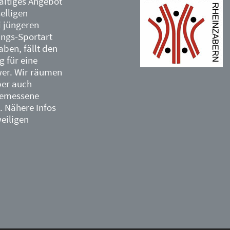
altiges Angebot
elligen
i jüngeren
lings-Sportart
ben, fällt den
g für eine
wer. Wir räumen
ber auch
gemessene
 Nähere Infos
weiligen