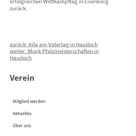
erfolgreichen Wettkampftag in Eisenberg
zurück.
Beitragsnavigation
zurück:
Kila am Vatertag in Hassloch
weiter:
Block Pfalzmeisterschaften in
Hassloch
Verein
Mitglied werden
Aktuelles
Über uns