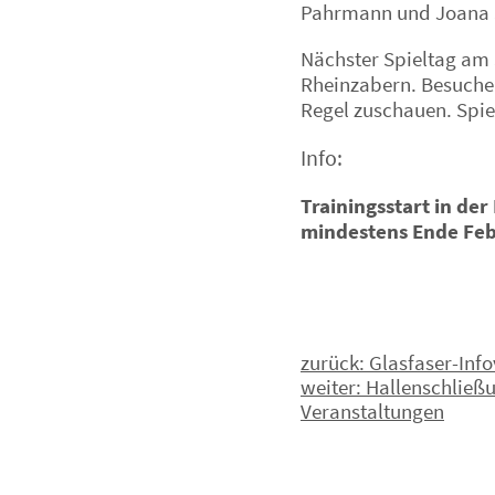
Pahrmann und Joana 
Nächster Spieltag am
Rheinzabern. Besucher
Regel zuschauen. Spie
Info:
Trainingsstart in der
mindestens Ende Feb
Beitragsnavig
zurück:
Glasfaser-Info
weiter:
Hallenschließu
Veranstaltungen