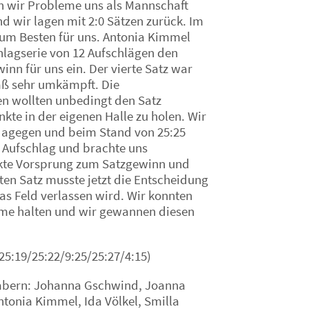
n wir Probleme uns als Mannschaft
 wir lagen mit 2:0 Sätzen zurück. Im
s zum Besten für uns. Antonia Kimmel
chlagserie von 12 Aufschlägen den
nn für uns ein. Der vierte Satz war
ß sehr umkämpft. Die
 wollten unbedingt den Satz
kte in der eigenen Halle zu holen. Wir
 dagegen und beim Stand von 25:25
 Aufschlag und brachte uns
nkte Vorsprung zum Satzgewinn und
ten Satz musste jetzt die Entscheidung
das Feld verlassen wird. Wir konnten
me halten und wir gewannen diesen
:19/25:22/9:25/25:27/4:15)
nzabern: Johanna Gschwind, Joanna
Antonia Kimmel, Ida Völkel, Smilla