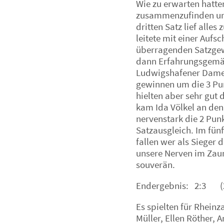
Wie zu erwarten hatte
zusammenzufinden und
dritten Satz lief alle
leitete mit einer Aufs
überragenden Satzgewi
dann Erfahrungsgemä
Ludwigshafener Damen
gewinnen um die 3 Pun
hielten aber sehr gut
kam Ida Völkel an den
nervenstark die 2 Pu
Satzausgleich. Im fünf
fallen wer als Sieger 
unsere Nerven im Zau
souverän.
Endergebnis: 2:3 (25
Es spielten für Rhei
Müller, Ellen Röther, 