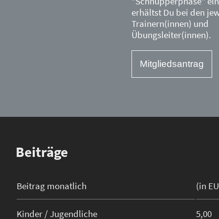
"Schnupperphase" ein.
erhältst Du bei den je
Trainern(innen) und
Übungsleiter(innen).
Mitgliedsantrag
Beiträge
Beitrag monatlich
(in E
Kinder / Jugendliche
5,00