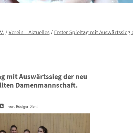
V.
/
Verein – Aktuelles
/
Erster Spieltag mit Auswärtssieg
tag mit Auswärtssieg der neu
lten Damenmannschaft.
von: Rüdiger Diehl