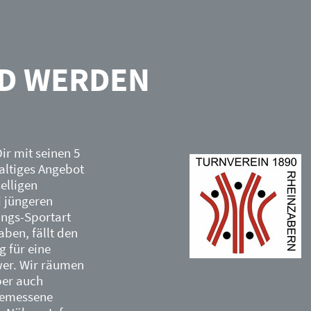
ED WERDEN
ir mit seinen 5
altiges Angebot
elligen
i jüngeren
lings-Sportart
ben, fällt den
g für eine
wer. Wir räumen
ber auch
gemessene