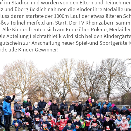
uf im Stadion und wurden von den Eltern und Teilnehmern
lz und überglücklich nahmen die Kinder ihre Medaille u
luss daran startete der 1000m Lauf der etwas älteren Sc
oßes Teilnehmerfeld am Start. Der TV Rheinzabern sammel
 Alle Kinder freuten sich am Ende über Pokale, Medaillen
ie Abteilung Leichtathletik wird sich bei den Kindergär
gutschein zur Anschaffung neuer Spiel-und Sportgeräte 
de alle Kinder Gewinner!