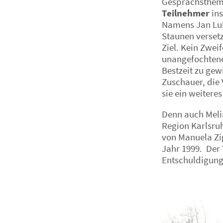
Gesprächsthema
Teilnehmer
ins
Namens Jan Luka
Staunen verset
Ziel. Kein Zwei
unangefochtenen
Bestzeit zu ge
Zuschauer, die 
sie ein weitere
Denn auch Melin
Region Karlsru
von Manuela Zip
Jahr 1999. Der 
Entschuldigung