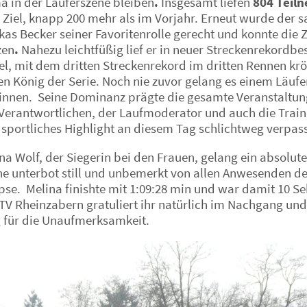
 in der Läuferszene bleiben
.
Insgesamt liefen
804 Teil
 Ziel, knapp 200 mehr als im Vorjahr. Erneut wurde der s
s Becker seiner Favoritenrolle gerecht und konnte die Z
zen
.
Nahezu leichtfüßig lief er in neuer Streckenrekordbes
fel, mit dem dritten Streckenrekord im dritten Rennen krö
 König der Serie. Noch nie zuvor gelang es einem Läufer
winnen. Seine Dominanz prägte die gesamte Veranstaltun
Verantwortlichen, der Laufmoderator und auch die Traine
s sportliches Highlight an diesem Tag schlichtweg verpa
a Wolf, der Siegerin bei den Frauen, gelang ein absolute
he unterbot still und unbemerkt von allen Anwesenden de
se. Melina finishte mit 1:09:28 min und war damit 10 Se
TV Rheinzabern gratuliert ihr natürlich im Nachgang und
 für die Unaufmerksamkeit.