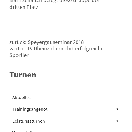
Mannschaften belegt diese Gruppe den
dritten Platz!
Beitragsnavigation
zurück:
Speyergauseminar 2018
weiter:
TV Rheinzabern ehrt erfolgreiche
Sportler
Turnen
Aktuelles
Trainingsangebot
Leistungsturnen